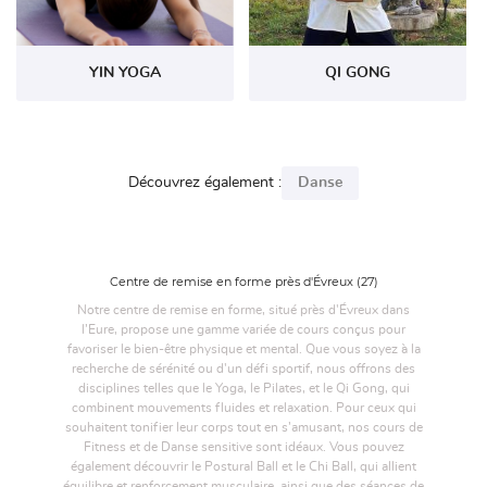
Restez infor
ACTUALITÉS
YIN YOGA
QI GONG
Inscription Newsl
CONTACT
Découvrez également :
Danse
Centre de remise en forme près d'Évreux (27)
Notre centre de remise en forme, situé près d'Évreux dans
l’Eure, propose une gamme variée de cours conçus pour
favoriser le bien-être physique et mental. Que vous soyez à la
recherche de sérénité ou d'un défi sportif, nous offrons des
disciplines telles que le Yoga, le Pilates, et le Qi Gong, qui
combinent mouvements fluides et relaxation. Pour ceux qui
souhaitent tonifier leur corps tout en s’amusant, nos cours de
Fitness et de Danse sensitive sont idéaux. Vous pouvez
également découvrir le Postural Ball et le Chi Ball, qui allient
équilibre et renforcement musculaire, ainsi que des séances de