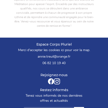
Méditation pour apaiser l'esprit. Encadrés par des instructeurs
qualifiés, nos cours se déroulent dans une ambiance
conviviale, permettant à chacun de progresser à son propre
rythme et de rejoindre une communauté engagée pour le bien-
être. Venez-vous ressourcer et vous épanouir au sein de notre
centre de remise en forme !
Espace Corps Pluriel
Merci d'accepter les cookies
ici
pour voir la map.
06 82 10 19 40
Rejoignez-nous
Restez informés
Tenez vous informés de nos dernières
offres et actualités