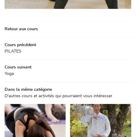
Retour aux cours
Cours précédent
Une question
PILATES
Cours suivant
06 82 10 19 4
Yoga
Dans la même catégorie
ACCUEIL
D'autres cours et activités qui pourraient vous intéresser
DANSE
Rejoignez-nou
BIEN ÊTRE – FITNESS
GALERIE