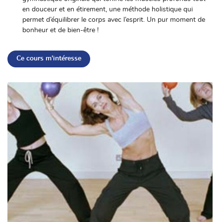
en douceur et en étirement, une méthode holistique qui
permet d’équilibrer le corps avec l’esprit. Un pur moment de
bonheur et de bien-être !
En cochant cette case, vous consentez à recevoir nos propositions commerciales à
l'adresse email indiqué ci-dessus. Vous pouvez vous désinscrire à tout moment en
Ce cours m'intéresse
utilisant
le formulaire de désinscription
.
Inscription