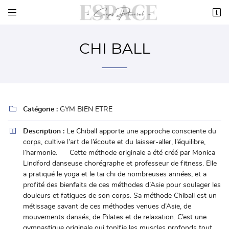


6 rue d'Argence
27930 GRAVIGNY
CHI BALL
06 82 10 19 40

Catégorie :
GYM BIEN ETRE

Description :
Le Chiball apporte une approche consciente du
corps, cultive l’art de l’écoute et du laisser-aller, l’équilibre,
l’harmonie. Cette méthode originale a été créé par Monica

Adresse email de réception
Lindford danseuse chorégraphe et professeur de fitness. Elle
a pratiqué le yoga et le taï chi de nombreuses années, et a
profité des bienfaits de ces méthodes d’Asie pour soulager les

Recopier le code ci-contre
douleurs et fatigues de son corps. Sa méthode Chiball est un
Rafraîchir le captcha

métissage savant de ces méthodes venues d’Asie, de
mouvements dansés, de Pilates et de relaxation. C’est une
gymnastique originale qui tonifie les muscles profonds tout